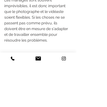
Les mariages sont souvent 
imprévisibles, il est donc important 
que le photographe et le vidéaste 
soient flexibles. Si les choses ne se 
passent pas comme prévu, ils 
doivent être en mesure de s'adapter 
et de travailler ensemble pour 
résoudre les problèmes.
En fin de compte, une bonne 
collaboration entre un vidéaste et un 
photographe est essentielle pour 
garantir que les mariés ont des 
souvenirs magnifiques et durables de 
leur journée spéciale. 
La communication, la collaboration, 
l'organisation, le respect mutuel et la 
flexibilité sont tous des éléments clés 